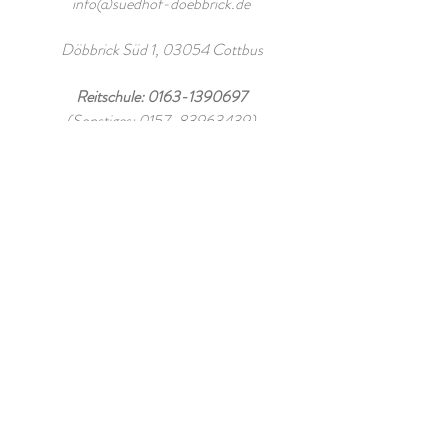
info@suedhof-doebbrick.de
Döbbrick Süd 1, 03054 Cottbus
Reitschule:
0163-1390697
(Sonstiges:
0157-83963439)
Bei Fragen zum Thema Reitunterricht,
Reitferien, Abzeichenlehrgänge sowie für
Terminabsprachen bitte unter Reitschule
melden!